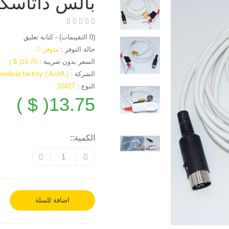
بالس داتاسكو
(0 التقييمات)
-
كتابة تعليق
حالة التوفر :
متوفر
السعر بدون ضريبة :
13.75( $ )
الشركة :
edical factory ( AcitA )
النوع :
10427
13.75( $ )
الكمية::
اضافة للسلة