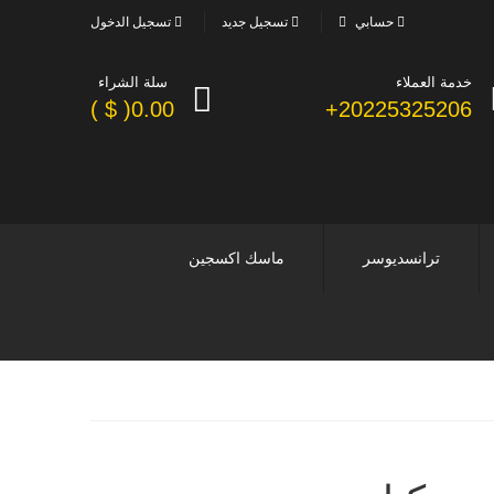
حسابي
تسجيل جديد
تسجيل الدخول
خدمة العملاء
سلة الشراء
0.00( $ )
20225325206+
ترانسديوسر
ماسك اكسجين