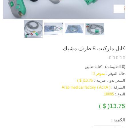
كابل ماركيت 5 طرف مشبك
(0 التقييمات)
-
كتابة تعليق
حالة التوفر :
متوفر
السعر بدون ضريبة :
13.75( $ )
الشركة :
Arab medical factory ( AcitA )
النوع :
10095
13.75( $ )
الكمية::