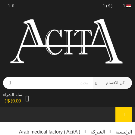
( $ )
سلة الشراء
0.00( $ )
الرئيسية
الشركة
Arab medical factory ( AcitA )