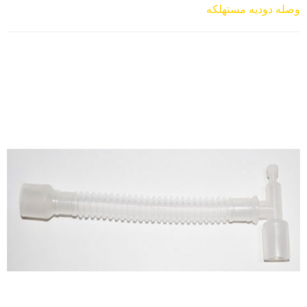
وصله دوديه مستهلكه