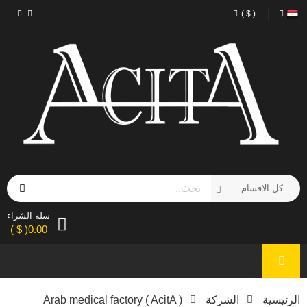
( $ )
سلة الشراء
0.00( $ )
الرئيسية
الشركة
Arab medical factory ( AcitA )