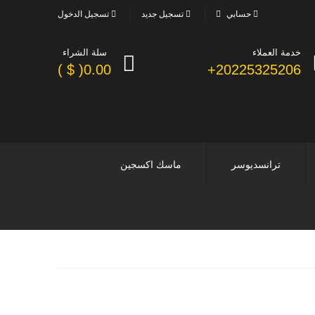
حسابي
تسجيل جديد
تسجيل الدخول
خدمة العملاء
سلة الشراء
0.00( $ )
20225325206+
ترانسديوسر
ماسك اكسجين